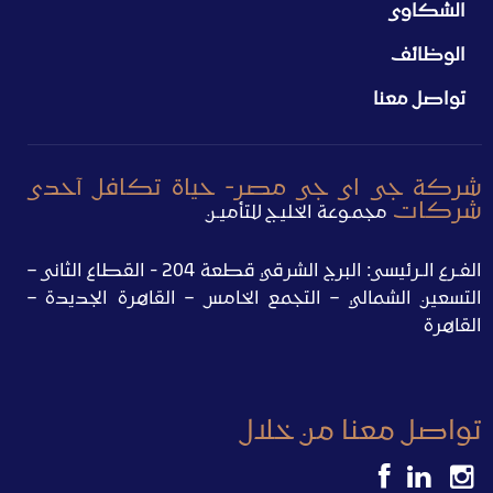
الشكاوى
الوظائف
تواصل معنا
شركة جى اى جى مصر- حياة تكافل آحدى
شركات
مجمـوعة الخليـج للتأميـن
الفـرع الـرئيسى: البرج الشرقي قطعة 204 - القطاع الثانى –
التسعين الشمالي – التجمع الخامس – القاهرة الجديدة –
القاهرة
تواصل معنا من خلال