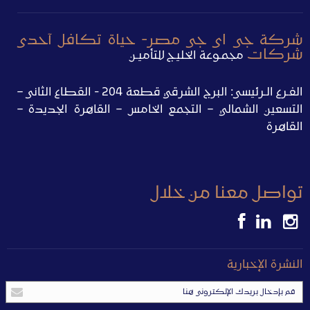
شركة جى اى جى مصر- حياة تكافل آحدى
شركات
مجمـوعة الخليـج للتأميـن
الفـرع الـرئيسى: البرج الشرقي قطعة 204 - القطاع الثانى –
التسعين الشمالي – التجمع الخامس – القاهرة الجديدة –
القاهرة
تواصل معنا من خلال
النشرة الإخبارية